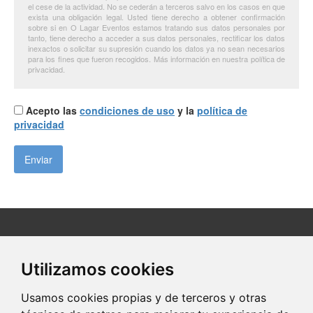
el cese de la actividad. No se cederán a terceros salvo en los casos en que
exista una obligación legal. Usted tiene derecho a obtener confirmación
sobre si en O Lagar Eventos estamos tratando sus datos personales por
tanto, tiene derecho a acceder a sus datos personales, rectificar los datos
inexactos o solicitar su supresión cuando los datos ya no sean necesarios
para los fines que fueron recogidos. Más información en nuestra política de
privacidad.
Acepto las
condiciones de uso
y la
política de
privacidad
Casal da Santa Nº26
36141 Vilaboa (Pontevedra)
Utilizamos cookies
67622...
Clic para ver
Usamos cookies propias y de terceros y otras